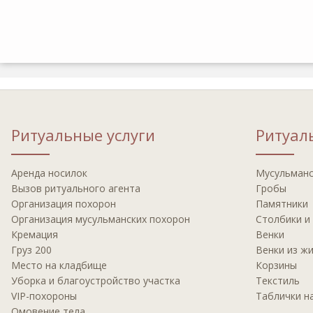
Ритуальные услуги
Ритуал
Аренда носилок
Мусульманс
Вызов ритуального агента
Гробы
Организация похорон
Памятники
Организация мусульманских похорон
Столбики и
Кремация
Венки
Груз 200
Венки из ж
Место на кладбище
Корзины
Уборка и благоустройство участка
Текстиль
VIP-похороны
Таблички н
Омовение тела