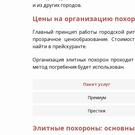
и из других городов.
Дезинфекция
VIP по
Цены на организацию похор
Перезахоронение
Эксгу
Главный принцип работы городской риту
прозрачное ценообразование. Стоимос
найти в прейскуранте.
Организация элитных похорон проходит 
метод погребения будет использован.
Пакет услуг
Премиум
Престиж
Элитные похороны: основн