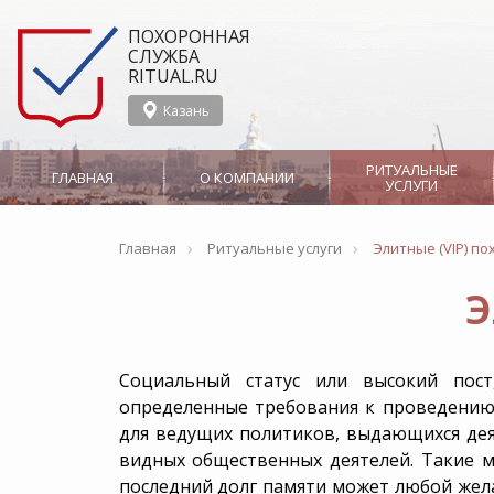
ПОХОРОННАЯ
СЛУЖБА
RITUAL.RU
Казань
РИТУАЛЬНЫЕ
ГЛАВНАЯ
О КОМПАНИИ
УСЛУГИ
›
›
О службе Ritual.ru в
Организация
Главная
Ритуальные услуги
Сотрудничество
Элитные (VIP) п
Казани
похорон
Э
Новости
СМИ о нас
Вызов ритуального
Гражданская паних
агента
Аренда носилок
Ритуальные агенты
Организация
Отзывы
Производство
Социальный статус или высокий пос
Эвакуация тела в морг
мусульманских пох
определенные требования к проведению
Бальзамирование
для ведущих политиков, выдающихся деят
Группа Компаний
видных общественных деятелей. Такие м
Груз 200
Катаф
последний долг памяти может любой жела