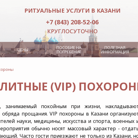
РИТУАЛЬНЫЕ УСЛУГИ В КАЗАНИ
+7 (843) 208-52-06
КРУГЛОСУТОЧНО
ПОСОБИЕ НА
ПОЛЕЗНАЯ
ЦЕНЫ
ПОГРЕБЕНИЕ
ИНФОРМАЦИЯ
охороны
ЛИТНЫЕ (VIP) ПОХОРО
ида
Омовение тела
Оркестр
Церемониймейстер
Сингуматор
Носильщики гроба
Кремация
т, занимаемый покойным при жизни, накладываю
орон
 обряда прощания. VIP похороны в Казани организую
елей науки, медицины, искусства и спорта, военных 
ероприятия обычно носят массовый характер - отдат
алк
Место на кладбище
ющий. Часто гости приезжают не только из Казани, н