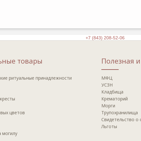
Круглосуточная справочная
+7 (843) 208-52-06
ьные товары
Полезная 
кие ритуальные принадлежности
МФЦ
УСЗН
Кладбища
 кресты
Крематорий
Морги
ивых цветов
Трупохранилища
Свидетельство о 
Льготы
а могилу