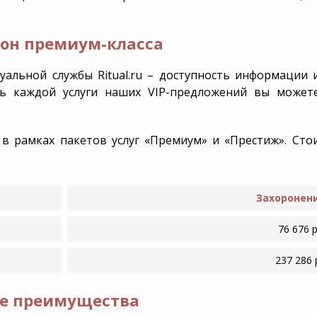
хороны
Дополнительная инфо
он премиум-класса
мация
Уборка и благоустройс
альной службы Ritual.ru – доступность информации 
ть каждой услуги наших VIP-предложений вы может
в рамках пакетов услуг «Премиум» и «Престиж». Стои
Захоронен
76 676 
237 286
ые преимущества