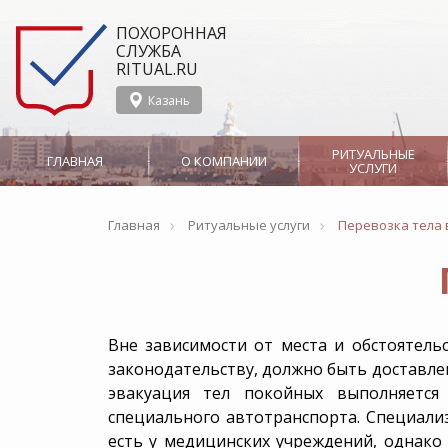
ПОХОРОННАЯ
СЛУЖБА
RITUAL.RU
Казань
РИТУАЛЬНЫЕ
ГЛАВНАЯ
О КОМПАНИИ
УСЛУГИ
›
›
О службе Ritual.ru в
Организация
Главная
Ритуальные услуги
Сотрудничество
Перевозка тела 
Казани
похорон
Новости
СМИ о нас
Вызов ритуального
Гражданская паних
агента
Аренда носилок
Ритуальные агенты
Организация
Отзывы
Производство
Вне зависимости от места и обстоятель
Эвакуация тела в морг
мусульманских пох
законодательству, должно быть доставлен
Бальзамирование
эвакуация тел покойных выполняетс
Группа Компаний
специального автотранспорта. Специали
Груз 200
Катаф
есть у медицинских учреждений, однак