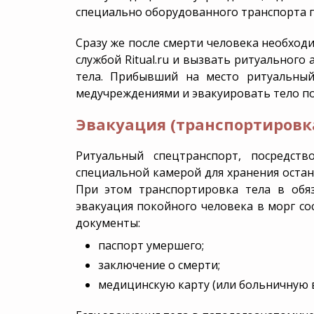
специально оборудованного транспорта го
Дезинфекция
VIP по
Сразу же после смерти человека необходи
Перезахоронение
Эксгу
службой Ritual.ru и вызвать ритуального
тела. Прибывший на место ритуальный
медучреждениями и эвакуировать тело по
Эвакуация (транспортировка
Ритуальный спецтранспорт, посредст
специальной камерой для хранения остан
При этом транспортировка тела в обяз
эвакуация покойного человека в морг с
документы:
паспорт умершего;
заключение о смерти;
медицинскую карту (или больничную в