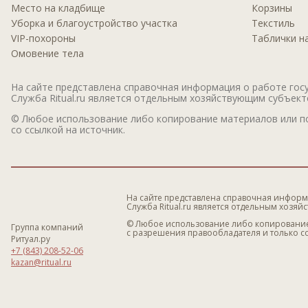
Место на кладбище
Корзины
Уборка и благоустройство участка
Текстиль
VIP-похороны
Таблички н
Омовение тела
На сайте представлена справочная информация о работе госу
Служба Ritual.ru является отдельным хозяйствующим субъектом
© Любое использование либо копирование материалов или по
со ссылкой на источник.
На сайте представлена справочная информ
Служба Ritual.ru является отдельным хозяйс
© Любое использование либо копирование
Группа компаний
с разрешения правообладателя и только со
Ритуал.ру
+7 (843) 208-52-06
kazan@ritual.ru