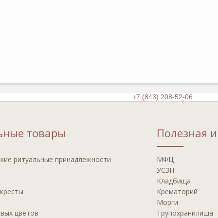
Круглосуточная справочная
+7 (843) 208-52-06
ьные товары
Полезная 
кие ритуальные принадлежности
МФЦ
УСЗН
Кладбища
 кресты
Крематорий
Морги
ивых цветов
Трупохранилища