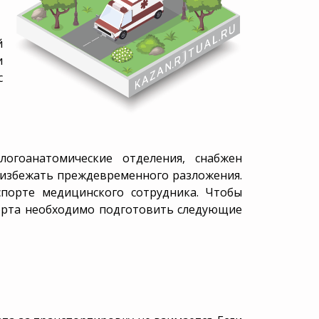
Схемы обмана
Таблички на
цветов
могилу
рмация
Религиозные обряды
Статьи
Калькулятор поминок
й
тво участка
и
с
огоанатомические отделения, снабжен
т избежать преждевременного разложения.
спорте медицинского сотрудника. Чтобы
порта необходимо подготовить следующие