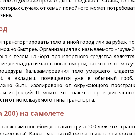
кое отделение происходит в пределах г. Казань, то пл
екоторых случаях от семьи покойного может потребоват
яния.
од
ся транспортировать тело в иной город или за рубеж, т
можно быстрее. Организация так называемого «груза-2
ба с телом на борт транспортного средства являетс
ие двенадцати часов после смерти, так что в этом сл
роцедуры бальзамирования тело умершего кладётс
), а вкладыш помещается уже в обычный гроб. 
олжно быть изолировано от окружающего простран
в и инфекций. Помните, что пакет сопроводительных
ости от используемого типа транспорта.
 200) на самолете
сложным способом доставки груза-200 является тран
о самолета). Важно, что такой метод транспортировки 