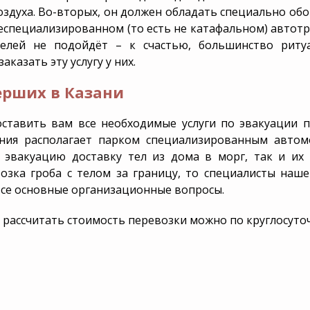
оздуха. Во-вторых, он должен обладать специально обо
неспециализированном (то есть не катафальном) автотр
елей не подойдёт – к счастью, большинство риту
казать эту услугу у них.
ерших в Казани
доставить вам все необходимые услуги по эвакуации
ания располагает парком специализированным авт
 эвакуацию доставку тел из дома в морг, так и их
возка гроба с телом за границу, то специалисты на
 все основные организационные вопросы.
и рассчитать стоимость перевозки можно по круглосуточ