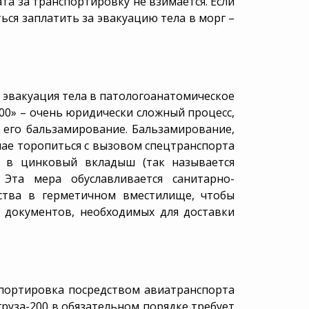
ата за транспортировку не взимается. Если
ься заплатить за эвакуацию тела в морг –
о эвакуация тела в патологоанатомическое
00» – очень юридически сложный процесс,
я его бальзамирование. Бальзамирование,
учае торопиться с вызовом спецтранспорта
я в цинковый вкладыш (так называется
Эта мера обуславливается санитарно-
ства в герметичном вместилище, чтобы
 документов, необходимых для доставки
спортировка посредством авиатранспорта
груза-200 в обязательном порядке требует