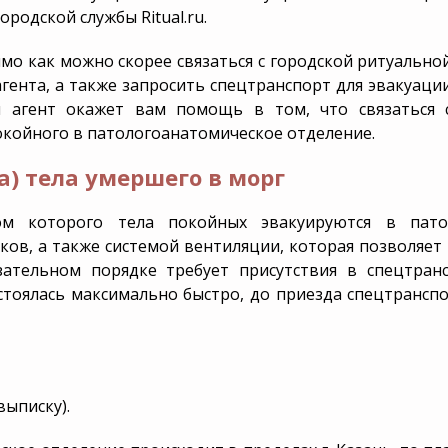
родской службы Ritual.ru.
хороны
Дополнительная инфо
мо как можно скорее связаться с городской ритуально
мация
Уборка и благоустройс
 агента, а также запросить спецтранспорт для эвакуаци
 агент окажет вам помощь в том, что связаться 
койного в патологоанатомическое отделение.
) тела умершего в морг
вом которого тела покойных эвакуируются в патол
ков, а также системой вентиляции, которая позволяе
ательном порядке требует присутствия в спецтран
остоялась максимально быстро, до приезда спецтранс
ыписку).