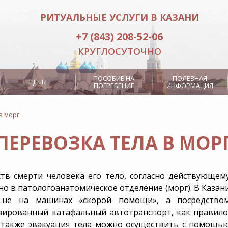
РИТУАЛЬНЫЕ УСЛУГИ В КАЗАНИ
+7 (843) 208-52-06
КРУГЛОСУТОЧНО
ПОСОБИЕ НА
ПОЛЕЗНАЯ
ЦЕНЫ
ПОГРЕБЕНИЕ
ИНФОРМАЦИЯ
в морг
ПЕРЕВОЗКА ТЕЛА В МОР
ида
Омовение тела
Оркестр
Церемониймейстер
Сингуматор
Носильщики гроба
Кремация
ств смерти человека его тело, согласно действующем
орон
о в патологоанатомическое отделение (морг). В Казан
я не на машинах «скорой помощи», а посредство
зированный катафальный автотранспорт, как правило
алк
Место на кладбище
о также эвакуация тела можно осуществить с помощь